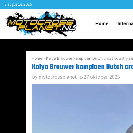
8 augustus 2026
Home
Intern
Home
»
Kaiya Brouwer kampioen Dutch cross country seri
Kaiya Brouwer kampioen Dutch cros
by
motocrossplanet
27 oktober 2025