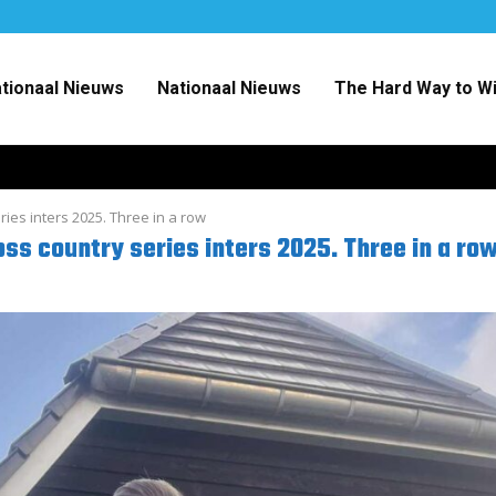
ationaal Nieuws
Nationaal Nieuws
The Hard Way to W
es inters 2025. Three in a row
s country series inters 2025. Three in a ro