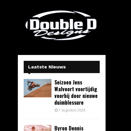
Laatste Nieuws
Seizoen Jens
Walvoort voortijdig
voorbij door nieuwe
duimblessure
7 augustus 2026
Byron Dennis