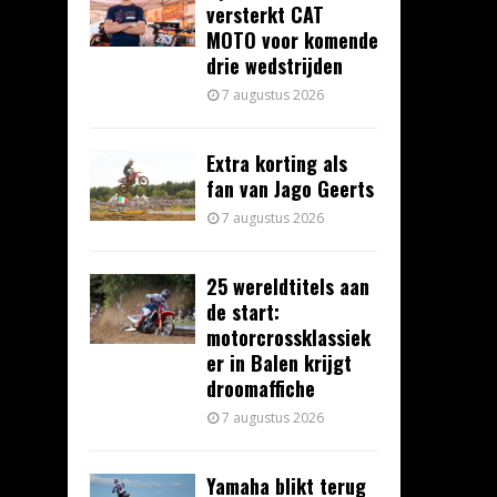
versterkt CAT
MOTO voor komende
drie wedstrijden
7 augustus 2026
Extra korting als
fan van Jago Geerts
7 augustus 2026
25 wereldtitels aan
de start:
motorcrossklassiek
er in Balen krijgt
droomaffiche
7 augustus 2026
Yamaha blikt terug