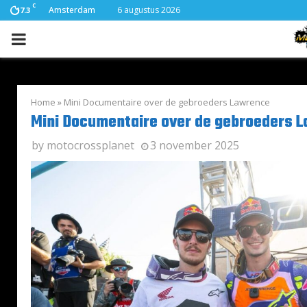
C
Amsterdam
6 augustus 2026
17.3
PRIMARY
MENU
Home
»
Mini Documentaire over de gebroeders Lawrence
Mini Documentaire over de gebroeders 
by
motocrossplanet
3 november 2025