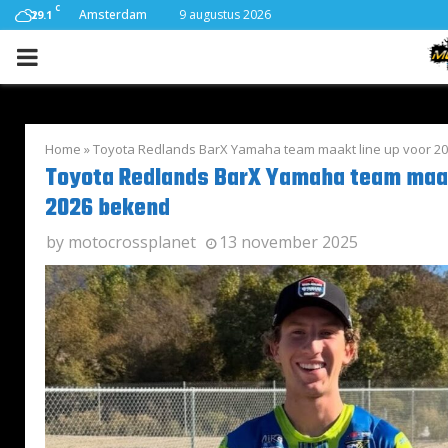
C
Amsterdam
9 augustus 2026
29.1
PRIMARY
MENU
Home
»
Toyota Redlands BarX Yamaha team maakt line up voor 2
Toyota Redlands BarX Yamaha team maak
2026 bekend
by
motocrossplanet
13 november 2025