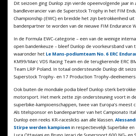
Dit seizoen ging Dunlop zijn vierde opeenvolgende jaar in 
bandleverancier van de Superstock Trophy in het FIM End
Championship (EWC) en breidde het zijn betrokkenheid uit d
bandenpartner te worden van de nieuwe FIM Endurance W
In de Formula EWC-categorie – een van de weinige interna
open bandenkeuze – bleef Dunlop de voorkeursband van
waaronder het
Le Mans-podiumteam No. 6 ERC Endur
KM99/Marc VDS Racing Team en de terugkerende ERC B
Team LRP Poland. In totaal ondersteunde Dunlop dit seiz
Superstock Trophy- en 17 Production Trophy-deelnemers
Ook buiten de mondiale podia bleef Dunlop sterk betrokken 
motorsport. Het merk zette zijn ondersteuning voort in d
superbike-kampioenschappen, twee van Europa’s meest co
Als titelsponsor en bandenpartner van het Campionato Itali
Dunlop een reeks KR-raceslicks aan alle klassen.
Alessand
Stirpe werden kampioen
in respectievelijk Superbike en 
Luca Ottaviani en Bruno Ieraci de Supersport 600 NG- en 