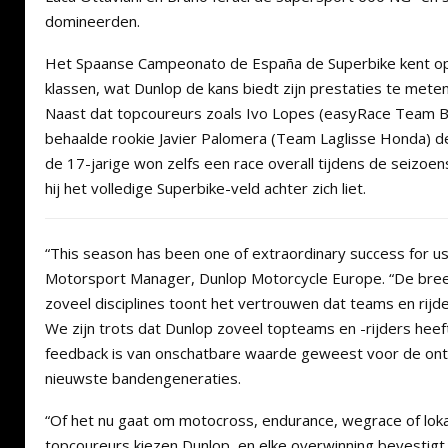
domineerden.
Het Spaanse Campeonato de España de Superbike kent op
klassen, wat Dunlop de kans biedt zijn prestaties te mete
Naast dat topcoureurs zoals Ivo Lopes (easyRace Team 
behaalde rookie Javier Palomera (Team Laglisse Honda) de
de 17-jarige won zelfs een race overall tijdens de seizoen
hij het volledige Superbike-veld achter zich liet.
“This season has been one of extraordinary success for us
Motorsport Manager, Dunlop Motorcycle Europe. “De breed
zoveel disciplines toont het vertrouwen dat teams en rijde
We zijn trots dat Dunlop zoveel topteams en -rijders hee
feedback is van onschatbare waarde geweest voor de ont
nieuwste bandengeneraties.
“Of het nu gaat om motocross, endurance, wegrace of lok
topcoureurs kiezen Dunlop, en elke overwinning bevestig