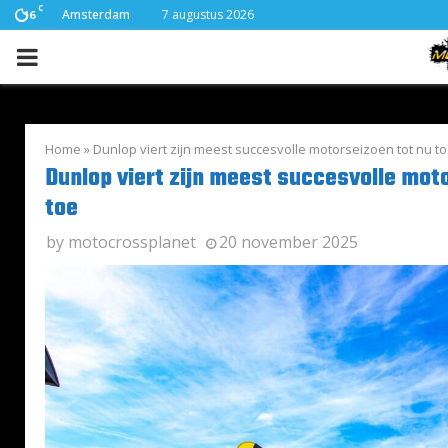
C
Amsterdam
7 augustus 2026
16
PRIMARY
MENU
Home
»
Dunlop viert zijn meest succesvolle motorseizoen tot nu t
Dunlop viert zijn meest succesvolle mot
toe
by
motocrossplanet
20 november 2025