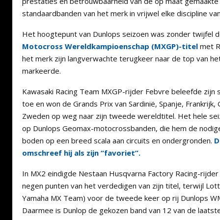
prestaties en betrouwbaarheid van de op maat gemaakte
standaardbanden van het merk in vrijwel elke discipline v
Het hoogtepunt van Dunlops seizoen was zonder twijfel 
Motocross Wereldkampioenschap (MXGP)-titel
met R
het merk zijn langverwachte terugkeer naar de top van h
markeerde.
Kawasaki Racing Team MXGP-rijder Febvre beleefde zijn s
toe en won de Grands Prix van Sardinië, Spanje, Frankrijk,
Zweden op weg naar zijn tweede wereldtitel. Het hele s
op Dunlops Geomax-motocrossbanden, die hem de nodige 
boden op een breed scala aan circuits en ondergronden.
D
omschreef hij als zijn “favoriet”.
In MX2 eindigde Nestaan Husqvarna Factory Racing-rijder
negen punten van het verdedigen van zijn titel, terwijl Lo
Yamaha MX Team) voor de tweede keer op rij Dunlops WMX-
Daarmee is Dunlop de gekozen band van 12 van de laats