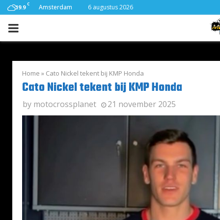
C
Amsterdam
6 augustus 2026
19.9
PRIMARY
MENU
Home
»
Cato Nickel tekent bij KMP Honda
Cato Nickel tekent bij KMP Honda
by
motocrossplanet
21 november 2025