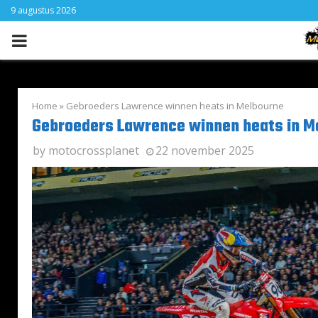
9 augustus 2026
PRIMARY
MENU
Home
»
Gebroeders Lawrence winnen heats in Melbourne
Gebroeders Lawrence winnen heats in M
by
motocrossplanet
22 november 2025