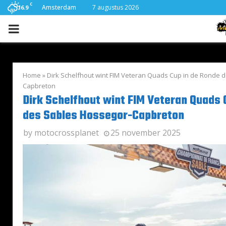
C
Amsterdam
7 augustus 2026
16.9
PRIMARY
MENU
Home
»
Dirk Schelfhout wint FIM Veteran Quads Cup in de Ronde 
Capbreton
Dirk Schelfhout wint FIM Veteran Quads 
des Sables Hossegor-Capbreton
by
motocrossplanet
25 november 2025