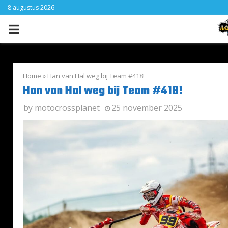
8 augustus 2026
PRIMARY
MENU
Home
»
Han van Hal weg bij Team #418!
Han van Hal weg bij Team #418!
by
motocrossplanet
25 november 2025