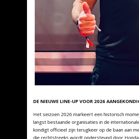
DE NIEUWE LINE-UP VOOR 2026 AANGEKOND
Het seizoen 2026 markeert een historisch momen
langst bestaande organisaties in de internationa
kondigt officieel zijn terugkeer op de baan aa
die rechtstreeks wordt ondersteund door Honda 