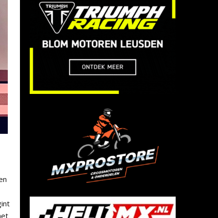
en
int
het