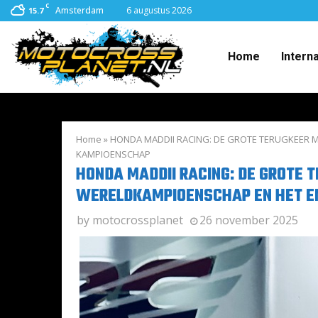
C
Amsterdam
6 augustus 2026
15.7
Home
Intern
Home
»
HONDA MADDII RACING: DE GROTE TERUGKEER 
KAMPIOENSCHAP
HONDA MADDII RACING: DE GROTE 
WERELDKAMPIOENSCHAP EN HET E
by
motocrossplanet
26 november 2025