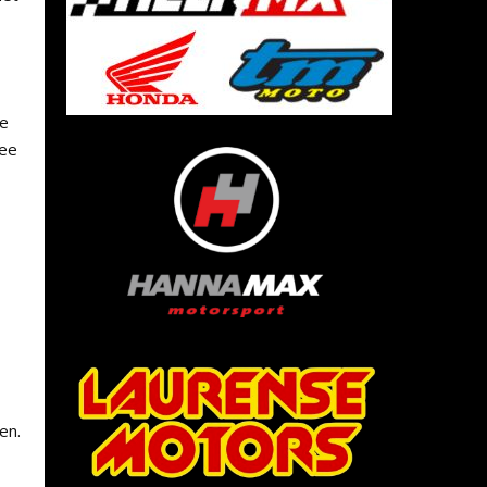
de
wee
en.