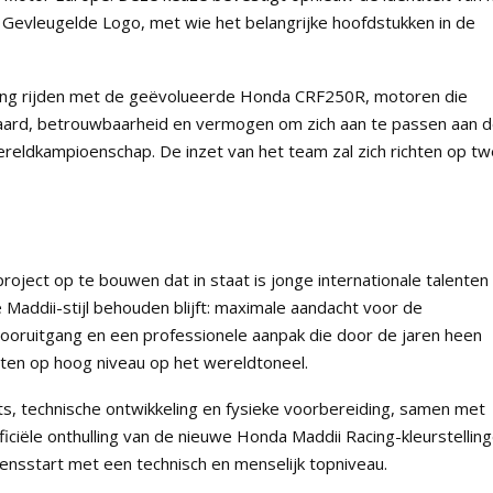
 Gevleugelde Logo, met wie het belangrijke hoofdstukken in de
ing rijden met de geëvolueerde Honda CRF250R, motoren die
aard, betrouwbaarheid en vermogen om zich aan te passen aan 
reldkampioenschap. De inzet van het team zal zich richten op t
project op te bouwen dat in staat is jonge internationale talenten
he Maddii-stijl behouden blijft: maximale aandacht voor de
 vooruitgang en een professionele aanpak die door de jaren heen
ltaten op hoog niveau op het wereldtoneel.
, technische ontwikkeling en fysieke voorbereiding, samen met
ficiële onthulling van de nieuwe Honda Maddii Racing-kleurstelling
zoensstart met een technisch en menselijk topniveau.