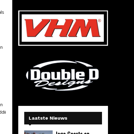
ls
en
e
en
dii
Laatste Nieuws
Jago Geerts en