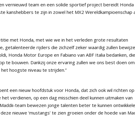
 vernieuwd team en een solide sportief project bereidt Honda
kste kanshebbers te zijn in zowel het MX2 Wereldkampioenschap a
etitie met Honda, met wie we in het verleden grote resultaten
, getalenteerde rijders die zichzelf zeker waardig zullen bewijz
oldi, Honda Motor Europe en Fabiano van ABF Italia bedanken, di
p te bouwen. Dankzij onze ervaring zullen we ons best doen om
het hoogste niveau te strijden.”
t een nieuw hoofdstuk voor Honda, dat zich ook wil richten op
ze het verdienen, op een dag misschien deel kunnen uitmaken van
Maddii-team bewezen jonge talenten beter te kunnen ontwikkel
 deze nieuwe ‘mustangs’ te zien groeien onder de hoede van Mad