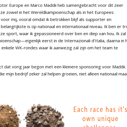
a Motor Europe en Marco Maddii heb samengebracht voor dit zeer
 ze zowel in het Wereldkampioenschap als in het Europees
oor mij, vooral omdat ik betrokken blijf als supporter en
langrijkste is op nationaal en internationaal niveau. Ik ben er tr
ze sport, waar ik gepassioneerd over ben en diep van hou. Ik zal
enschap—eigenlijk eerst in de Internazionali d’Italia, daarna in 
j enkele WK-rondes waar ik aanwezig zal zijn om het team te
ect dat vorig jaar begon met een kleinere sponsoring voor Maddii. 
ie mijn bedrijf zeker zal helpen groeien, niet alleen nationaal maa