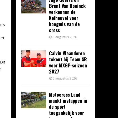
Brent Van Doninck
verkennen de
Keiheuvel voor
hoogmis van de
ots
cross
5 augustus 2026
het
Calvin Vlaanderen
tekent bij Team SR
Dit
voor MXGP-seizoen
r
2027
5 augustus 2026
Motocross Land
maakt instappen in
de sport
toegankelijk voor