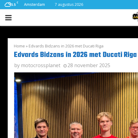
C
Amsterdam
7 augustus 2026
15.5
PRIMARY
MENU
Home
»
Edvards Bidzans in 2026 met Ducati Riga
Edvards Bidzans in 2026 met Ducati Riga
by
motocrossplanet
28 november 2025