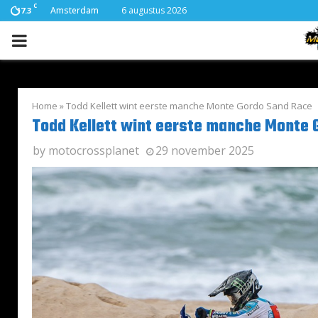
C
Amsterdam
6 augustus 2026
17.3
PRIMARY
MENU
Home
»
Todd Kellett wint eerste manche Monte Gordo Sand Race
Todd Kellett wint eerste manche Monte 
by
motocrossplanet
29 november 2025