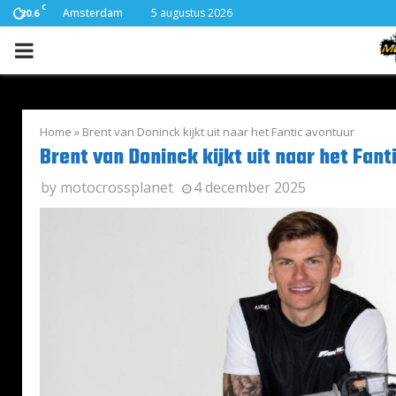
C
Amsterdam
5 augustus 2026
20.6
PRIMARY
MENU
Home
»
Brent van Doninck kijkt uit naar het Fantic avontuur
Brent van Doninck kijkt uit naar het Fant
by
motocrossplanet
4 december 2025