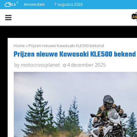
C
Amsterdam
7 augustus 2026
15.5
PRIMARY
MENU
Home
»
Prijzen nieuwe Kawasaki KLE500 bekend
Prijzen nieuwe Kawasaki KLE500 bekend
by
motocrossplanet
4 december 2025