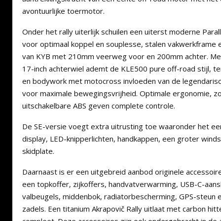
avontuurlijke toermotor.
Onder het rally uiterlijk schuilen een uiterst moderne Par
voor optimaal koppel en souplesse, stalen vakwerkframe 
van KYB met 210mm veerweg voor en 200mm achter. Met 
17-inch achterwiel ademt de KLE500 pure off-road stijl, te
en bodywork met motocross invloeden van de legendaris
voor maximale bewegingsvrijheid. Optimale ergonomie, zow
uitschakelbare ABS geven complete controle.
De SE-versie voegt extra uitrusting toe waaronder het 
display, LED-knipperlichten, handkappen, een groter win
skidplate.
Daarnaast is er een uitgebreid aanbod originele accessoi
een topkoffer, zijkoffers, handvatverwarming, USB-C-aans
valbeugels, middenbok, radiatorbescherming, GPS-steun
zadels. Een titanium Akrapovič Rally uitlaat met carbon hit