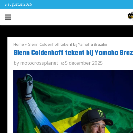
8 augustus 2026
PRIMARY
MENU
Home
»
Glenn Coldenhoff tekent bij Yamaha Brazilië
Glenn Coldenhoff tekent bij Yamaha Brazi
by
motocrossplanet
5 december 2025