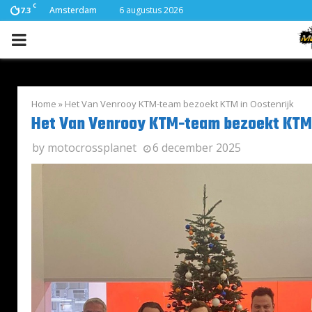
C
Amsterdam
6 augustus 2026
17.3
PRIMARY
MENU
Home
»
Het Van Venrooy KTM-team bezoekt KTM in Oostenrijk
Het Van Venrooy KTM-team bezoekt KTM 
by
motocrossplanet
6 december 2025