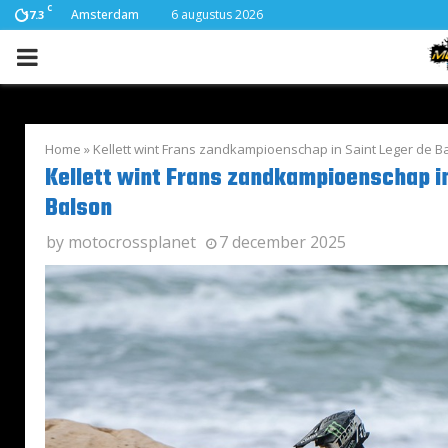
C
Amsterdam
6 augustus 2026
17.3
PRIMARY
MENU
Home
»
Kellett wint Frans zandkampioenschap in Saint Leger de B
Kellett wint Frans zandkampioenschap in
Balson
by
motocrossplanet
7 december 2025