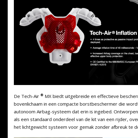
®
De Tech-Air
MX biedt uitgebreide en effectieve bescher
bovenlichaam in een compacte borstbeschermer die word
autonoom Airbag-systeem dat erin is ingebed. Ontworpe
als een standaard onderdeel van de kit van een rijder, over
het lichtgewicht systeem voor gemak zonder afbreuk te d