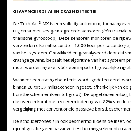
GEAVANCEERDE AI EN CRASH DETECTIE
®
De Tech-Air
MX is een volledig autonoom, toonaangeve
uitgerust met zes geïntegreerde sensoren (één triaxiale 
triaxische gyroscoop). Deze sensoren monitoren de rijbew
verzenden elke milliseconde – 1.000 keer per seconde g
van het systeem. Ontwikkeld en geanalyseerd door duizend
crashgegevens, bepaalt het algoritme van het systeem pr
moet worden ingezet vóór een impact of gevaarlijke rijgeb
Wanneer een crashgebeurtenis wordt gedetecteerd, word
binnen 28 tot 37 milliseconden ingezet, afhankelijk van de
borstbeschermer (klein tot groot). De opgeblazen airbag 
die overeenkomt met een vermindering van 82% van de o
vergelijking met conventionele passieve borstbeschermer
De schouderzones zijn ook beschermd tijdens de inzet, ook 
rijconfiguratie geen passieve beschermingselementen aan