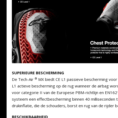
SUPERIEURE BESCHERMING
®
De Tech-Air
MX biedt CE L1 passieve bescherming voor 
L1 actieve bescherming op de rug wanneer de airbag word
voor categorie II van de Europese PBM-richtlijn en EN16
systeem een effectbescherming binnen 40 milliseconden t
drukinflatie, die de schouders, borst en rug van de rijder 
BESCHIKBAARHEID