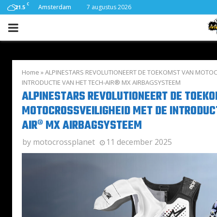
C
Amsterdam
7 augustus 2026
21.5
PRIMARY
MENU
Home
»
ALPINESTARS REVOLUTIONEERT DE TOEKOMST VAN MOTOC
INTRODUCTIE VAN HET TECH-AIR® MX AIRBAGSYSTEEM
ALPINESTARS REVOLUTIONEERT DE TOEK
MOTOCROSSVEILIGHEID MET DE INTRODUC
AIR® MX AIRBAGSYSTEEM
by
motocrossplanet
11 december 2025