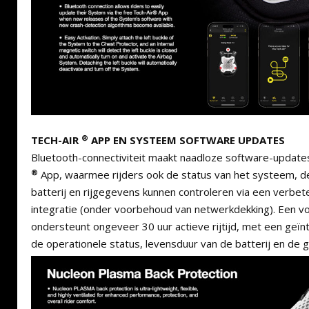
®
TECH-AIR
APP EN SYSTEEM SOFTWARE UPDATES
Bluetooth-connectiviteit maakt naadloze software-updates
®
App, waarmee rijders ook de status van het systeem, d
batterij en rijgegevens kunnen controleren via een verb
integratie (onder voorbehoud van netwerkdekking). Een vo
ondersteunt ongeveer 30 uur actieve rijtijd, met een geï
de operationele status, levensduur van de batterij en de 