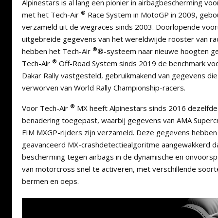
Alpinestars is al lang een pionier in airbagbescherming vo
®
met het Tech-Air
Race System in MotoGP in 2009, gebo
verzameld uit de wegraces sinds 2003. Doorlopende voor
uitgebreide gegevens van het wereldwijde rooster van rac
®
hebben het Tech-Air
®-systeem naar nieuwe hoogten ge
®
Tech-Air
Off-Road System sinds 2019 de benchmark vo
Dakar Rally vastgesteld, gebruikmakend van gegevens die 
verworven van World Rally Championship-racers.
®
Voor Tech-Air
MX heeft Alpinestars sinds 2016 dezelfd
benadering toegepast, waarbij gegevens van AMA Superc
FIM MXGP-rijders zijn verzameld. Deze gegevens hebben 
geavanceerd MX-crashdetectiealgoritme aangewakkerd dat
bescherming tegen airbags in de dynamische en onvoors
van motorcross snel te activeren, met verschillende soort
bermen en oeps.