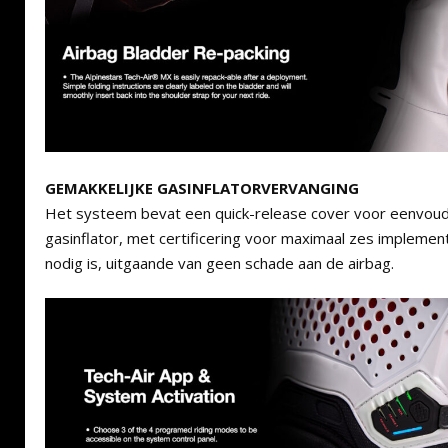
GEMAKKELIJKE GASINFLATORVERVANGING
Het systeem bevat een quick-release cover voor eenvoud
gasinflator, met certificering voor maximaal zes implemen
nodig is, uitgaande van geen schade aan de airbag.