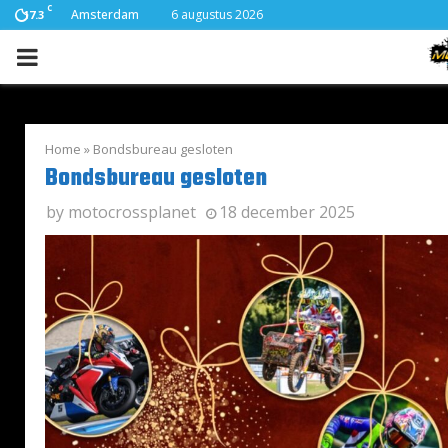
C
Amsterdam
6 augustus 2026
17.3
PRIMARY
MENU
Home
»
Bondsbureau gesloten
Bondsbureau gesloten
by
motocrossplanet
18 december 2025