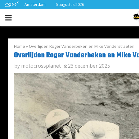
C
Amsterdam
6 augustus 2026
19.9
PRIMARY
MENU
Home
»
Overlijden Roger Vanderbeken en Mike Vanderstraeten
Overlijden Roger Vanderbeken en Mike V
by
motocrossplanet
23 december 2025