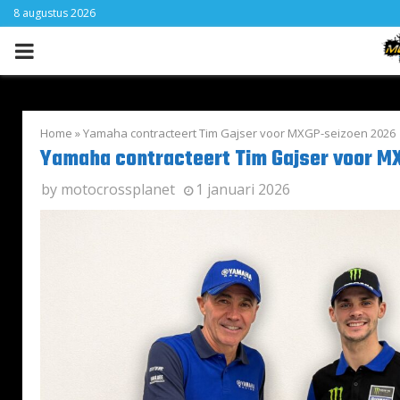
8 augustus 2026
PRIMARY
MENU
Home
»
Yamaha contracteert Tim Gajser voor MXGP-seizoen 2026
Yamaha contracteert Tim Gajser voor M
by
motocrossplanet
1 januari 2026