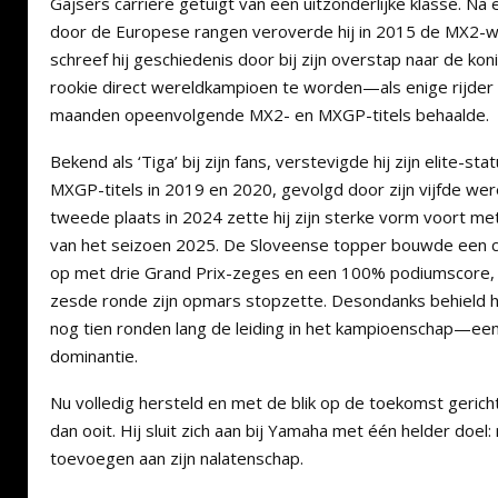
Gajsers carrière getuigt van een uitzonderlijke klasse. N
door de Europese rangen veroverde hij in 2015 de MX2-wer
schreef hij geschiedenis door bij zijn overstap naar de ko
rookie direct wereldkampioen te worden—als enige rijder
maanden opeenvolgende MX2- en MXGP-titels behaalde.
Bekend als ‘Tiga’ bij zijn fans, verstevigde hij zijn elite-
MXGP-titels in 2019 en 2020, gevolgd door zijn vijfde were
tweede plaats in 2024 zette hij zijn sterke vorm voort me
van het seizoen 2025. De Sloveense topper bouwde een 
op met drie Grand Prix-zeges en een 100% podiumscore, to
zesde ronde zijn opmars stopzette. Desondanks behield hi
nog tien ronden lang de leiding in het kampioenschap—een d
dominantie.
Nu volledig hersteld en met de blik op de toekomst gerich
dan ooit. Hij sluit zich aan bij Yamaha met één helder doel
toevoegen aan zijn nalatenschap.