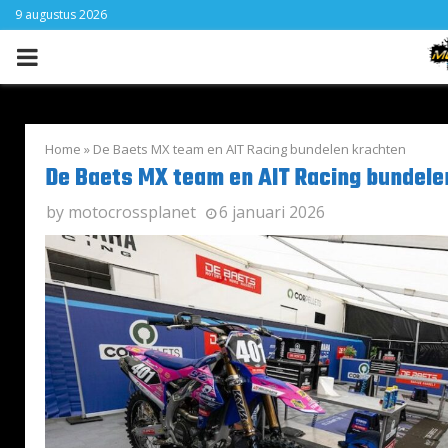
9 augustus 2026
PRIMARY
MENU
Home
»
De Baets MX team en AIT Racing bundelen krachten
De Baets MX team en AIT Racing bundele
by
motocrossplanet
6 januari 2026