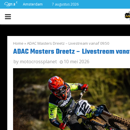
C
Amsterdam
7 augustus 2026
21.8
PRIMARY
MENU
Home
»
ADAC Masters Dreetz – Livestream vanaf 09:50
ADAC Masters Dreetz – Livestream vana
by
motocrossplanet
10 mei 2026