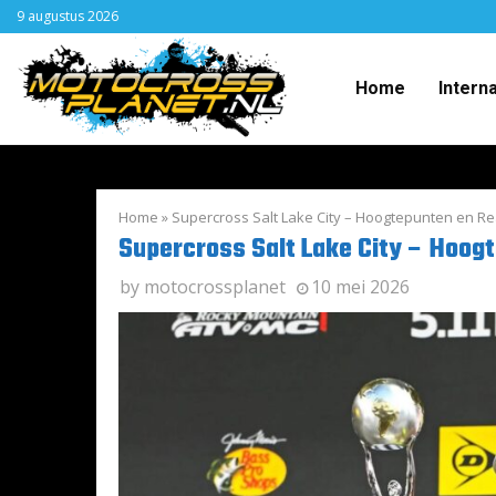
9 augustus 2026
Home
Intern
Home
»
Supercross Salt Lake City – Hoogtepunten en Re
Supercross Salt Lake City – Hoog
by
motocrossplanet
10 mei 2026