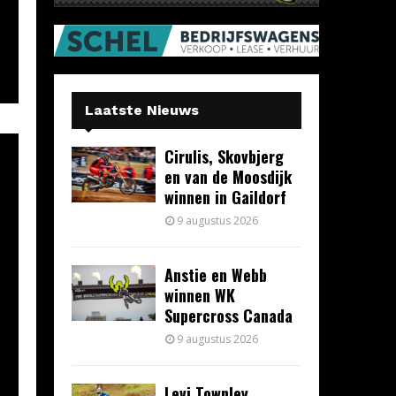
Laatste Nieuws
Cirulis, Skovbjerg
en van de Moosdijk
winnen in Gaildorf
9 augustus 2026
Anstie en Webb
winnen WK
Supercross Canada
9 augustus 2026
Levi Townley