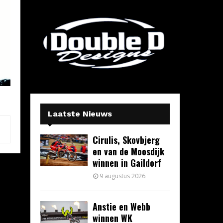
Laatste Nieuws
Cirulis, Skovbjerg
en van de Moosdijk
winnen in Gaildorf
9 augustus 2026
Anstie en Webb
winnen WK