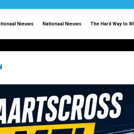
ationaal Nieuws
Nationaal Nieuws
The Hard Way to W
N