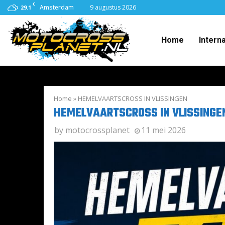
C
Amsterdam
9 augustus 2026
29.1
Home
Intern
Home
»
HEMELVAARTSCROSS IN VLISSINGEN
HEMELVAARTSCROSS IN VLISSINGE
by
motocrossplanet
11 mei 2026