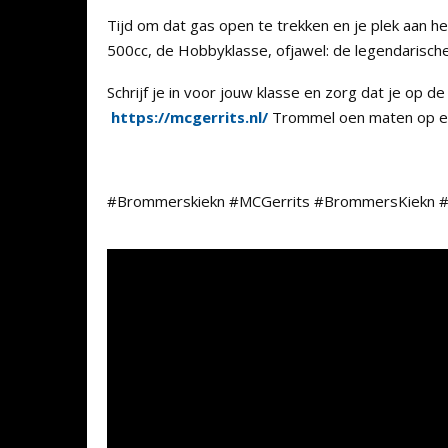
Tijd om dat gas open te trekken en je plek aan he
500cc, de Hobbyklasse, ofjawel: de legendarisc
Schrijf je in voor jouw klasse en zorg dat je op de 
https://mcgerrits.nl/
Trommel oen maten op en w
#Brommerskiekn #MCGerrits #BrommersKiekn #