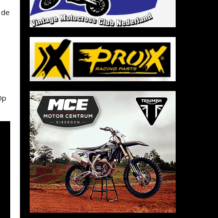
 de
Op