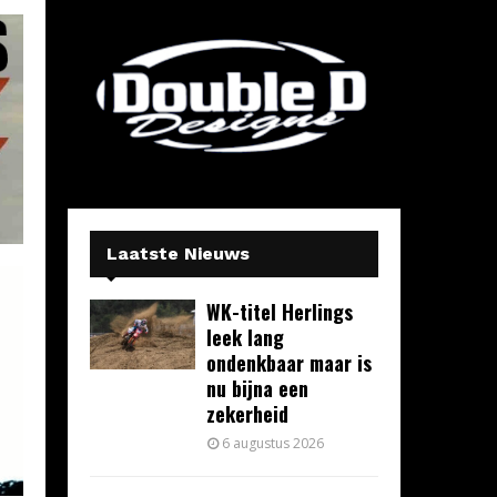
Laatste Nieuws
WK-titel Herlings
leek lang
ondenkbaar maar is
nu bijna een
zekerheid
6 augustus 2026