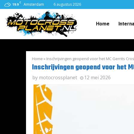
C
Amsterdam
6 augustus 2026
19.9
Home
Intern
Home
»
Inschrijvingen geopend voor het MC Gerrits Cr
Inschrijvingen geopend voor het 
by
motocrossplanet
12 mei 2026