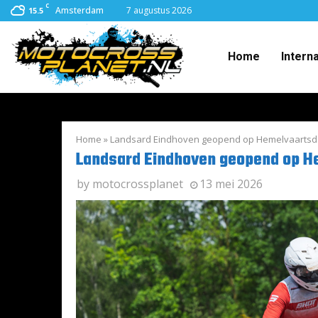
C
Amsterdam
7 augustus 2026
15.5
Home
Intern
Home
»
Landsard Eindhoven geopend op Hemelvaarts
Landsard Eindhoven geopend op H
by
motocrossplanet
13 mei 2026