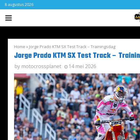
8 augustus 2026
PRIMARY
MENU
Home
»
Jorge Prado KTM SX Test Track – Trainingsdag
Jorge Prado KTM SX Test Track – Traini
by
motocrossplanet
14 mei 2026