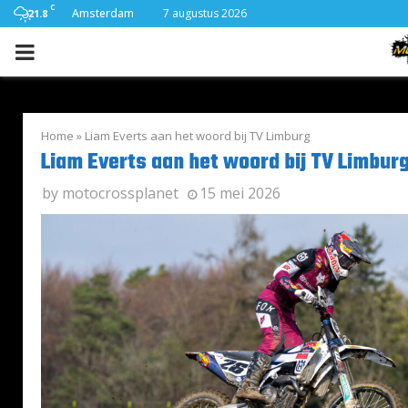
C
Amsterdam
7 augustus 2026
21.8
PRIMARY
MENU
Home
»
Liam Everts aan het woord bij TV Limburg
Liam Everts aan het woord bij TV Limbur
by
motocrossplanet
15 mei 2026