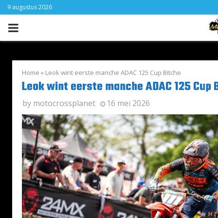
9 augustus 2026
PRIMARY
MENU
Home
»
Leok wint eerste manche ADAC 125 Cup Bitche
Leok wint eerste manche ADAC 125 Cup 
by
motocrossplanet
16 mei 2026