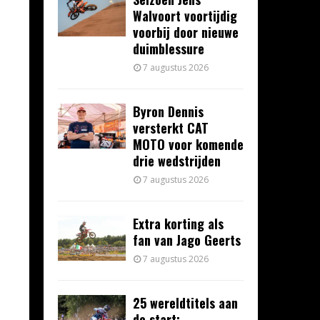
Walvoort voortijdig
voorbij door nieuwe
duimblessure
7 augustus 2026
Byron Dennis
versterkt CAT
MOTO voor komende
drie wedstrijden
7 augustus 2026
Extra korting als
fan van Jago Geerts
7 augustus 2026
25 wereldtitels aan
de start: