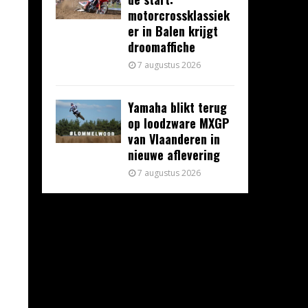
motorcrossklassiek
er in Balen krijgt
droomaffiche
7 augustus 2026
Yamaha blikt terug
op loodzware MXGP
van Vlaanderen in
nieuwe aflevering
7 augustus 2026