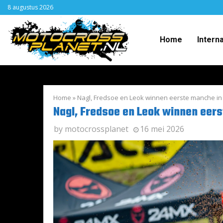
8 augustus 2026
Home
Intern
Home
»
Nagl, Fredsoe en Leok winnen eerste manche in 
Nagl, Fredsoe en Leok winnen eers
by
motocrossplanet
16 mei 2026