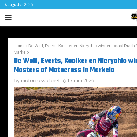
8 augustus 2026
PRIMARY
MENU
Home
»
De Wolf, Everts, Kooiker en Nierychlo winnen totaal Dutch
Markelo
De Wolf, Everts, Kooiker en Nierychlo wi
Masters of Motocross in Markelo
by
motocrossplanet
17 mei 2026