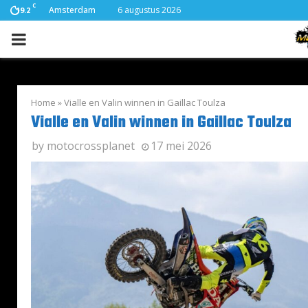
C
Amsterdam
6 augustus 2026
19.2
PRIMARY
MENU
Home
»
Vialle en Valin winnen in Gaillac Toulza
Vialle en Valin winnen in Gaillac Toulza
by
motocrossplanet
17 mei 2026