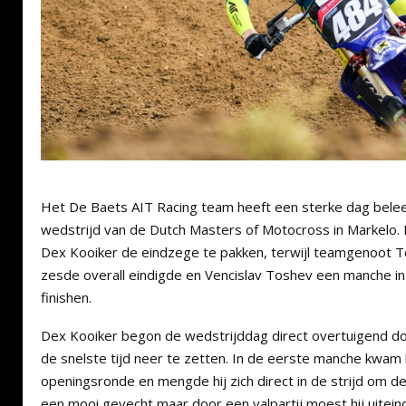
Het De Baets AIT Racing team heeft een sterke dag belee
wedstrijd van de Dutch Masters of Motocross in Markelo. 
Dex Kooiker de eindzege te pakken, terwijl teamgenoot T
zesde overall eindigde en Vencislav Toshev een manche in 
finishen.
Dex Kooiker begon de wedstrijddag direct overtuigend doo
de snelste tijd neer te zetten. In de eerste manche kwam h
openingsronde en mengde hij zich direct in de strijd om d
een mooi gevecht maar door een valpartij moest hij uitei