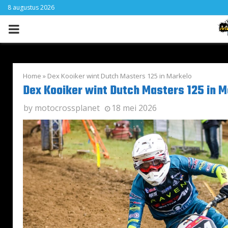
8 augustus 2026
PRIMARY
MENU
Home
»
Dex Kooiker wint Dutch Masters 125 in Markelo
Dex Kooiker wint Dutch Masters 125 in M
by
motocrossplanet
18 mei 2026