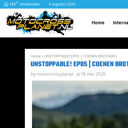
C
Amsterdam
6 augustus 2026
17.3
Home
Intern
Home
»
UNSTOPPABLE! EP05 | COENEN BROTHERS
UNSTOPPABLE! EP05 | COENEN BRO
by
motocrossplanet
18 mei 2026