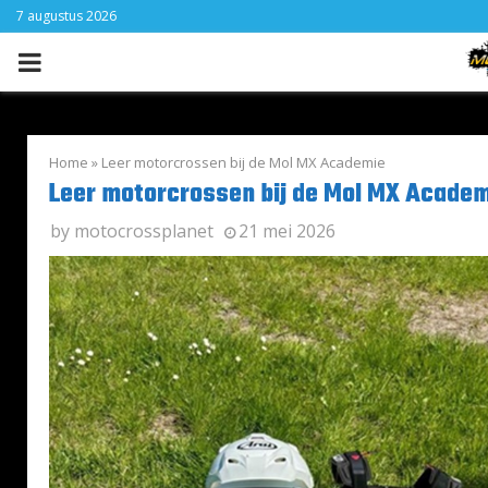
7 augustus 2026
PRIMARY
MENU
Home
»
Leer motorcrossen bij de Mol MX Academie
Leer motorcrossen bij de Mol MX Acade
by
motocrossplanet
21 mei 2026