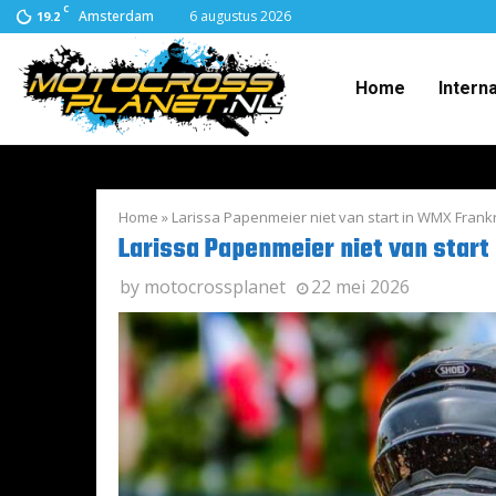
C
Amsterdam
6 augustus 2026
19.2
Home
Intern
Home
»
Larissa Papenmeier niet van start in WMX Frankr
Larissa Papenmeier niet van start
by
motocrossplanet
22 mei 2026