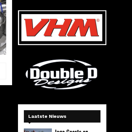
Laatste Nieuws
Jago Geerts en