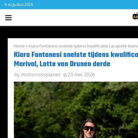
8 augustus 2026
PRIMARY
MENU
Home
»
Kiara Fontanesi snelste tijdens kwalificatie Lacapelle-Mar
Kiara Fontanesi snelste tijdens kwalifica
Marival, Lotte van Drunen derde
by
motocrossplanet
23 mei 2026