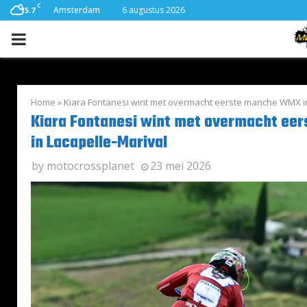
C
Amsterdam
6 augustus 2026
15.7
PRIMARY
MENU
Home
»
Kiara Fontanesi wint met overmacht eerste manche WMX in
Kiara Fontanesi wint met overmacht e
in Lacapelle-Marival
by
motocrossplanet
23 mei 2026