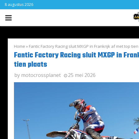
8 augustus 2026
PRIMARY
MENU
Home
»
Fantic Factory Racing sluit MXGP in Frankrijk af met top tien
Fantic Factory Racing sluit MXGP in Frank
tien plaats
by
motocrossplanet
25 mei 2026