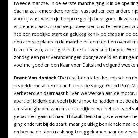
tweede manche. In de eerste manche ging ik in de openin
daarna zat ik meerdere ronden vast achter een andere rij
voorbij was, was mijn tempo eigenlijk best goed. Ik was n
vijftiende plaats, maar we probeerden ons te resetten v
had een redelijke start en gelukkig kon ik de chaos in de e
een achtste plaats in de manche en een top tien overall mag
tevreden zijn, zeker gezien hoe het weekend begon. We 
zondag een paar veranderingen doorgevoerd en nuttige in
voel me goed en ben klaar voor Duitsland volgend weeken
Brent Van doninck:“
De resultaten laten het misschien no
ik voelde me al beter dan tijdens de vorige Grand Prix’. Mij
verbeterd en daarnaast blijven we werken aan de motor. He
apart en ik denk dat veel rijders moeite hadden met de afste
omstandigheden waren verraderlijk en we hebben veel valp
gedachten gaan uit naar Thibault Benistant, we wensen hem
ging onderuit bij de start, maar gelukkig ben ik helemaal o
en ben na de startcrash nog teruggekomen naar de zevent