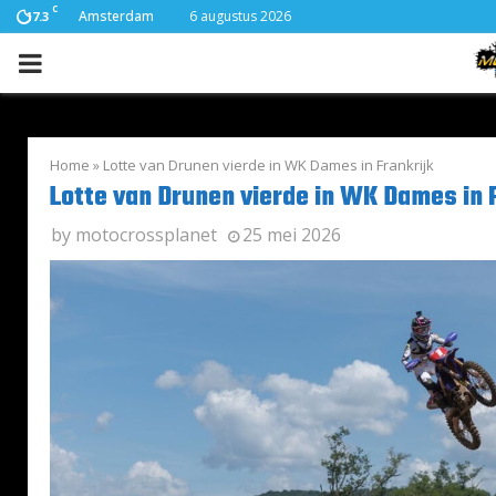
C
Amsterdam
6 augustus 2026
17.3
PRIMARY
MENU
Home
»
Lotte van Drunen vierde in WK Dames in Frankrijk
Lotte van Drunen vierde in WK Dames in 
by
motocrossplanet
25 mei 2026