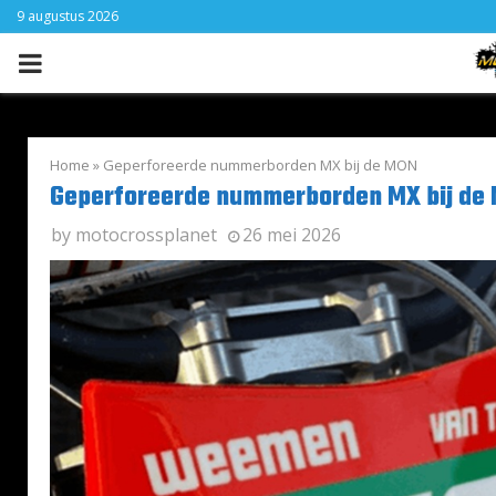
9 augustus 2026
PRIMARY
MENU
Home
»
Geperforeerde nummerborden MX bij de MON
Geperforeerde nummerborden MX bij de
by
motocrossplanet
26 mei 2026