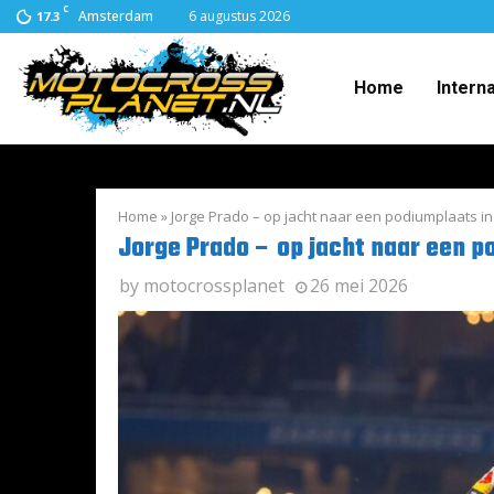
C
Amsterdam
6 augustus 2026
17.3
Home
Intern
Home
»
Jorge Prado – op jacht naar een podiumplaats i
Jorge Prado – op jacht naar een p
by
motocrossplanet
26 mei 2026