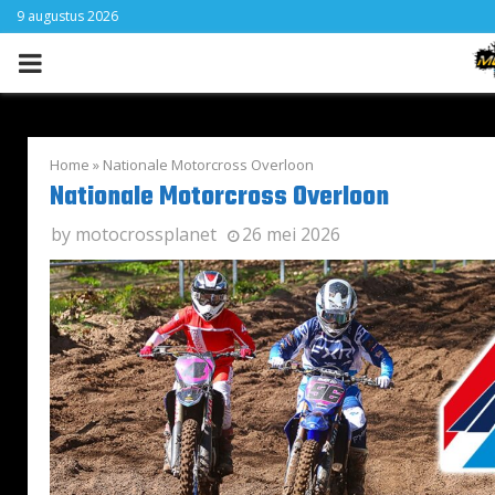
9 augustus 2026
PRIMARY
MENU
Home
»
Nationale Motorcross Overloon
Nationale Motorcross Overloon
by
motocrossplanet
26 mei 2026