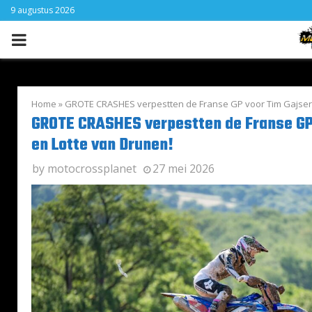
9 augustus 2026
PRIMARY
MENU
Home
»
GROTE CRASHES verpestten de Franse GP voor Tim Gajser 
GROTE CRASHES verpestten de Franse GP
en Lotte van Drunen!
by
motocrossplanet
27 mei 2026