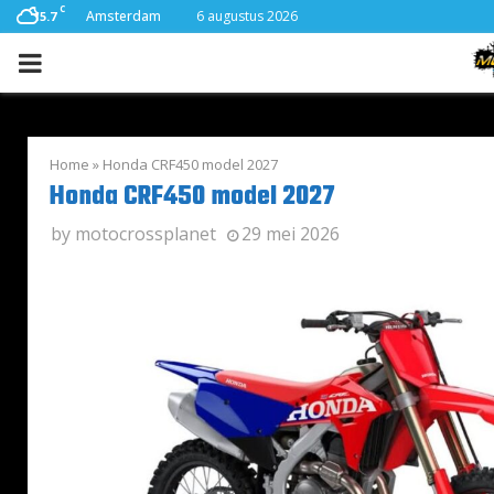
C
Amsterdam
6 augustus 2026
15.7
PRIMARY
MENU
Home
»
Honda CRF450 model 2027
Honda CRF450 model 2027
by
motocrossplanet
29 mei 2026