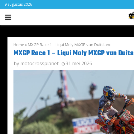
9 augustus 2026
PRIMARY
MENU
Home
»
MXGP Race 1 – Liqui Moly MXGP van Duitsland
MXGP Race 1 – Liqui Moly MXGP van Duits
by
motocrossplanet
31 mei 2026