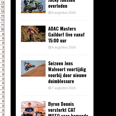
overleden
8 augustus 2026
ADAC Masters
Gaildorf live vanaf
15:00 uur
8 augustus 2026
Seizoen Jens
Walvoort voortijdig
voorbij door nieuwe
duimblessure
7 augustus 2026
Byron Dennis
versterkt CAT
MOTO voor komende