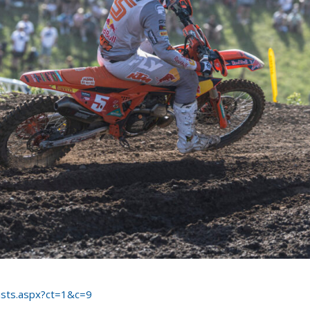
lists.aspx?ct=1&c=9