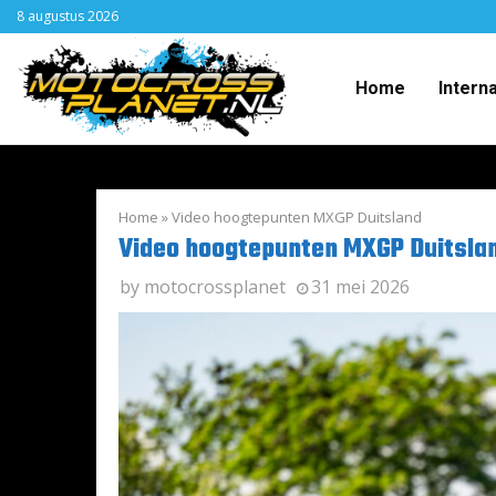
8 augustus 2026
Home
Intern
Home
»
Video hoogtepunten MXGP Duitsland
Video hoogtepunten MXGP Duitsla
by
motocrossplanet
31 mei 2026