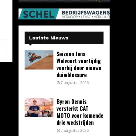
Laatste Nieuws
Seizoen Jens
Walvoort voortijdig
voorbij door nieuwe
duimblessure
7 augustus 2026
Byron Dennis
versterkt CAT
MOTO voor komende
drie wedstrijden
7 augustus 2026