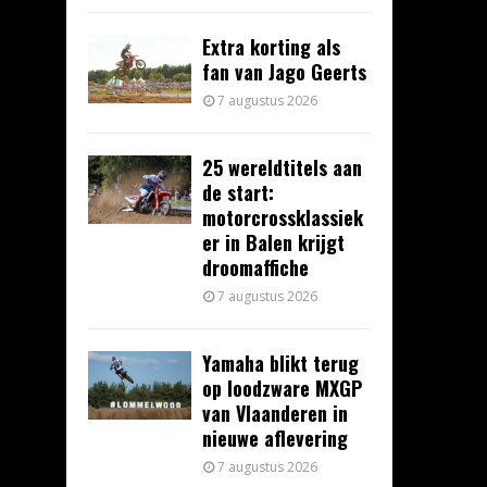
Extra korting als
fan van Jago Geerts
7 augustus 2026
25 wereldtitels aan
de start:
motorcrossklassiek
er in Balen krijgt
droomaffiche
7 augustus 2026
Yamaha blikt terug
op loodzware MXGP
van Vlaanderen in
nieuwe aflevering
7 augustus 2026