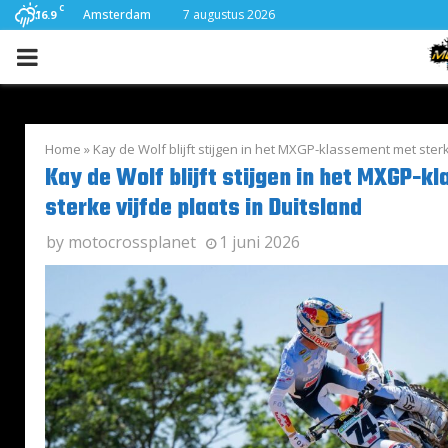
C
Amsterdam
7 augustus 2026
16.9
PRIMARY
MENU
Home
»
Kay de Wolf blijft stijgen in het MXGP-klassement met sterk
Kay de Wolf blijft stijgen in het MXGP-
sterke vijfde plaats in Duitsland
by
motocrossplanet
1 juni 2026