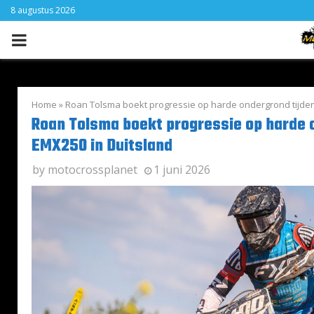
8 augustus 2026
PRIMARY
MENU
Home
»
Roan Tolsma boekt progressie op harde ondergrond tijden
Roan Tolsma boekt progressie op harde 
EMX250 in Duitsland
by
motocrossplanet
1 juni 2026