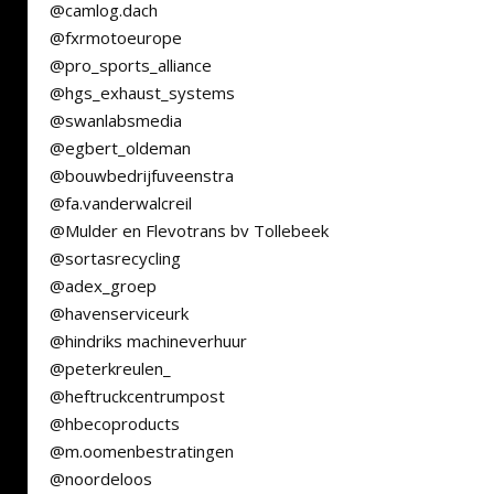
@camlog.dach
@fxrmotoeurope
@pro_sports_alliance
@hgs_exhaust_systems
@swanlabsmedia
@egbert_oldeman
@bouwbedrijfuveenstra
@fa.vanderwalcreil
@Mulder en Flevotrans bv Tollebeek
@sortasrecycling
@adex_groep
@havenserviceurk
@hindriks machineverhuur
@peterkreulen_
@heftruckcentrumpost
@hbecoproducts
@m.oomenbestratingen
@noordeloos