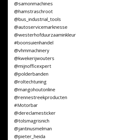
@samonmachines
@hamstraschroot
@bus_industrial_tools
@autoservicemarknesse
@westerhofduurzaaminkleur
#boonsuienhandel
@vhmmachinery
@kwekerijwouters
@mijnofficexpert
@polderbanden
@roltechtuning
@mangohoutonline
@rennestreekproducten
#Motorbar
@dereclamesticker
@tolsmagrisnich
@jantinusmelman
@pieter_heida