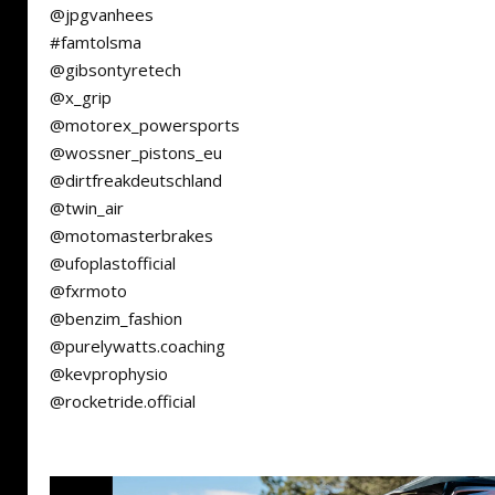
@jpgvanhees
#famtolsma
@gibsontyretech
@x_grip
@motorex_powersports
@wossner_pistons_eu
@dirtfreakdeutschland
@twin_air
@motomasterbrakes
@ufoplastofficial
@fxrmoto
@benzim_fashion
@purelywatts.coaching
@kevprophysio
@rocketride.official